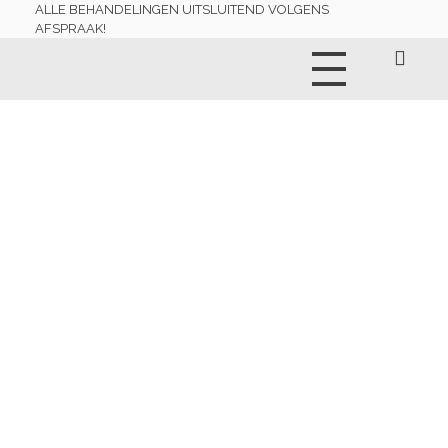
ALLE BEHANDELINGEN UITSLUITEND VOLGENS
AFSPRAAK!
Schoonheidssalon Leidsche Rijn
☏ 030-2990059 06-29554231