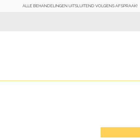
ALLE BEHANDELINGEN UITSLUITEND VOLGENS AFSPRAAK!
Schoonheidssalon Leidsche Rijn
☏ 030-2990059 06-29554231